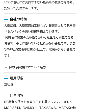
いては他社には真似できない最高峰の技術力を持ち、
安定した受注があります。
会社の特徴
大型旋盤、大型五面加工機など、技術者として腕を磨
けるスペックの高い機械を揃えています。
16時台に終業のため働きがいも私生活も両立できる
環境で、幸せに働いている社員が多い会社です。過去
3年の社員定着率は95％以上で、離職が少ない会社で
す！
⇒
日の丸発動機ではたらく魅力
雇用形態
正社員
仕事内容
NC旋盤を使った金属加工をお願いします。（SNK、
MORISEIKI、DAINICHI、TAKISAWA、MAZAKの機