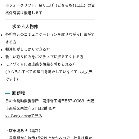
※フォークリフト、吊り上げ（どちらも1t以上）の資
格保有者は優遇します
求める人物像
各担当とのコミュニケーションを取りながら仕事がで
きる方
報連相がしっかりできる方
新しい取り組みをポジティブに捉えてくれる方
モノづくりに達成感や情熱を感じられる方
(もちろんすべての項目を満たしていなくても大丈夫
です！)
勤務地
日の丸発動機製作所 南津守工場〒557-0063 大阪
市西成区南津守5丁目2番45号
>> Googlemapで見る
・駐車場あり（無料）
・最寄駅から徒歩15分以上かかるので、社員は車か