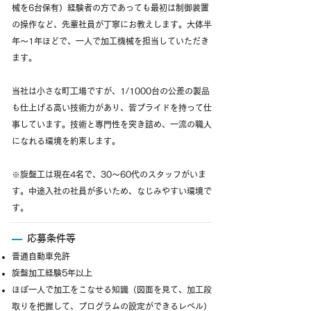
械を6台保有）経験者の方であっても最初は制御装置
の操作など、先輩社員が丁寧にお教えします。大体半
年～1年ほどで、一人で加工機械を担当していただき
ます。
当社は小さな町工場ですが、1/1000台の公差の製品
も仕上げる高い技術力があり、皆プライドを持って仕
事しています。技術と専門性を突き詰め、一流の職人
になれる環境を約束します。
※旋盤工は現在4名で、30～60代のスタッフがいま
す。中途入社の社員が多いため、なじみやすい環境で
す。
応募条件等
普通自動車免許
旋盤加工経験5年以上
ほぼ一人で加工をこなせる知識（図面を見て、加工段
取りを把握して、プログラムの設定ができるレベル）