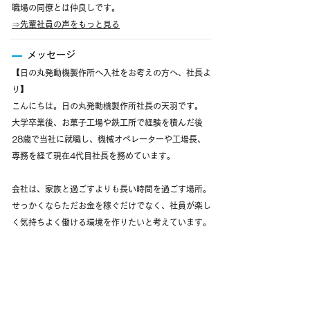
職場の同僚とは仲良しです。
⇒
先輩社員の声をもっと見る
メッセージ
【日の丸発動機製作所へ入社をお考えの方へ、社長よ
り】
こんにちは。日の丸発動機製作所社長の天羽です。
大学卒業後、お菓子工場や鉄工所で経験を積んだ後
28歳で当社に就職し、機械オペレーターや工場長、
専務を経て現在4代目社長を務めています。
会社は、家族と過ごすよりも長い時間を過ごす場所。
せっかくならただお金を稼ぐだけでなく、社員が楽し
く気持ちよく働ける環境を作りたいと考えています。
今後は福利厚生を充実させたり会社の仕組みづくりに
力を入れていく予定です。
まずはお話だけでもという方も大歓迎なので、お気軽
にご応募をお待ちしております！