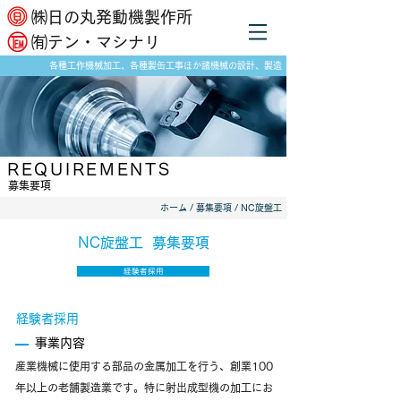
​㈱日の丸発動機製作所
​㈲テン・マシナリ
各種工作機械加工、各種製缶工事ほか諸機械の設計、製造
REQUIREMENTS
​募集要項
​ホーム
/
募集要項
/ NC旋盤工
​NC旋盤工 募集要項
経験者採用
​経験者採用
事業内容
産業機械に使用する部品の金属加工を行う、創業100
年以上の老舗製造業です。特に射出成型機の加工にお