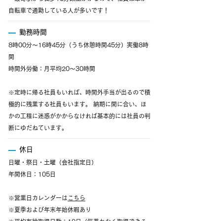
自転車で通勤している人が多いです！
勤務時間
8時00分～16時45分（うち休憩時間45分）実働8時
間
時間外労働：月平均20～30時間
※定時に帰る社員もいれば、時間外手当が出るので積
極的に残業する社員もいます。 納期に間に合い、ほ
かの工程に迷惑がかからなければ基本的には社員の判
断にゆだねています。
休日
日曜・祭日・土曜（会社指定日）
年間休日：105日
※営業日カレンダーは
こちら
※夏季および年末年始休暇あり