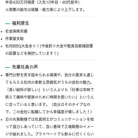
年収430万円程度（入社10年目・40代前半）
※実際の給与は経験・能力等により上下します。
福利厚生
社会保険完備
作業服支給
社内BBQ大会あり！(今後釣り大会や軽食自販機設置
の設置などを検討しています！)
先輩社員の声
専門分野を突き詰められる環境や、自分の意見も通し
てもらえる社内の柔軟な雰囲気がうちの会社の魅力。
「高い給料が欲しい」という人よりも「仕事は定時で
終えて趣味や家族のために時間を使いたい」という人
に合っていると思います。（自分はそのタイプなの
で、この会社に転職してから幸福度が増しました！）
日の丸発動機では社員同士がコミュニケーションを取
って協力しあっていて、良い意味で工場勤務のイメー
ジが崩れました。プライベートでも飲みに行くくらい