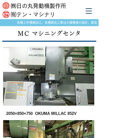
​㈱日の丸発動機製作所
​㈲テン・マシナリ
各種工作機械加工、各種製缶工事ほか諸機械の設計、製造
​ＭＣ マシニングセンタ
2050×850×750 OKUMA MILLAC 852V