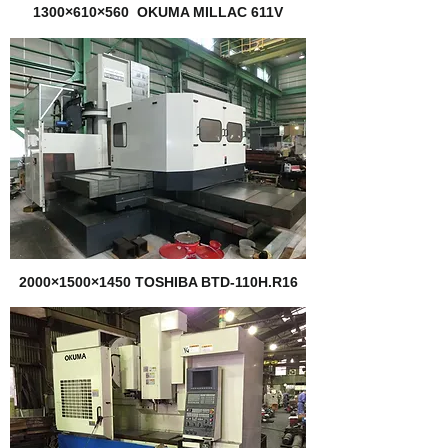
1300×610×560 OKUMA MILLAC 611V
2000×1500×1450 TOSHIBA BTD-110H.R16