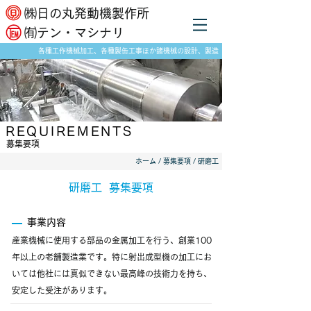
​㈱日の丸発動機製作所
​㈲テン・マシナリ
各種工作機械加工、各種製缶工事ほか諸機械の設計、製造
REQUIREMENTS
​募集要項
​ホーム
/
募集要項
/ 研磨工
​研磨工 募集要項
事業内容
産業機械に使用する部品の金属加工を行う、創業100
年以上の老舗製造業です。特に射出成型機の加工にお
いては他社には真似できない最高峰の技術力を持ち、
安定した受注があります。