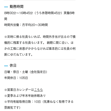
勤務時間
8時00分～16時45分（うち休憩時間45分）実働8時
間
時間外労働：月平均20～30時間
※定時に帰る社員もいれば、時間外手当が出るので積
極的に残業する社員もいます。 納期に間に合い、ほ
かの工程に迷惑がかからなければ基本的には社員の判
断にゆだねています。
休日
日曜・祭日・土曜（会社指定日）
年間休日：105日
※営業日カレンダーは
こちら
※夏季および年末年始休暇あり
※平均有給取得日数：10日（気兼ねなく取得できる
雰囲気です）