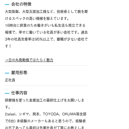
会社の特徴
大型旋盤、大型五面加工機など、技術者として腕を磨
けるスペックの高い機械を揃えています。
16時台に終業のため働きがいも私生活も両立できる
環境で、幸せに働いている社員が多い会社です。過去
3年の社員定着率は95％以上で、離職が少ない会社で
す！
⇒
日の丸発動機ではたらく魅力
雇用形態
正社員
仕事内容
研磨機を使った金属加工の最終仕上げをお願いしま
す。
(taisei、シギヤ、岡本、TOYODA、OKUMA等全部
で6台) 未経験のメーカーもあると思うので、経験者
の方であっても最初は先輩社員が丁寧にお教えしま