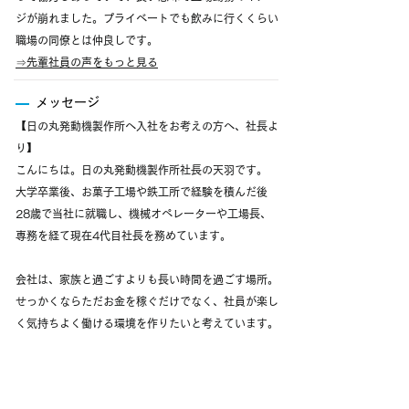
ジが崩れました。プライベートでも飲みに行くくらい
職場の同僚とは仲良しです。
⇒
先輩社員の声をもっと見る
メッセージ
【日の丸発動機製作所へ入社をお考えの方へ、社長よ
り】
こんにちは。日の丸発動機製作所社長の天羽です。
大学卒業後、お菓子工場や鉄工所で経験を積んだ後
28歳で当社に就職し、機械オペレーターや工場長、
専務を経て現在4代目社長を務めています。
会社は、家族と過ごすよりも長い時間を過ごす場所。
せっかくならただお金を稼ぐだけでなく、社員が楽し
く気持ちよく働ける環境を作りたいと考えています。
今後は福利厚生を充実させたり会社の仕組みづくりに
力を入れていく予定です。