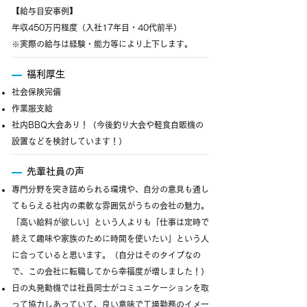
【給与目安事例】
年収450万円程度（入社17年目・40代前半）
※実際の給与は経験・能力等により上下します。
福利厚生
社会保険完備
作業服支給
社内BBQ大会あり！（今後釣り大会や軽食自販機の
設置などを検討しています！）
先輩社員の声
専門分野を突き詰められる環境や、自分の意見も通し
てもらえる社内の柔軟な雰囲気がうちの会社の魅力。
「高い給料が欲しい」という人よりも「仕事は定時で
終えて趣味や家族のために時間を使いたい」という人
に合っていると思います。（自分はそのタイプなの
で、この会社に転職してから幸福度が増しました！）
日の丸発動機では社員同士がコミュニケーションを取
って協力しあっていて、良い意味で工場勤務のイメー